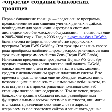
«отрасли» создания банковских
троянцев
Первые банковские троянцы — вредоносные программы,
предназначенные для хищения учетных данных и файлов,
необходимых для организации доступа к системам
дистанционного банковского обслуживания — появились еще
в 2005–2006 годах. Так, в 2006 году в
вирусные базы Dr.Web
была внесена информация о семействе вредоносных
программ Trojan.PWS.GoldSpy. Эти троянцы являлись своего
рода прообразом наиболее широко распространенных сегодня
троянских программ семейства Zeus (Trojan.PWS.Panda).
Изначально вредоносные программы Trojan.PWS.GoldSpy
предназначались для кражи электронной валюты E-Gold,
однако позже они стали использоваться в целях хищения
средств с использованием других платежных систем. В те
времена злоумышленники еще не обладали технологиями,
позволяющими выполнять так называемые веб-инжекты, то
есть встраивать в просматриваемые пользователем веб-
страницы постороннее содержимое. Тем не менее, первые
банковские троянцы обладали весьма разнообразными
функциональными возможностями: в частности, они могли
отслеживать различные ключевые слова в адресах
открываемых пользователем сайтов и записывать данные