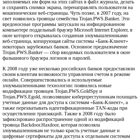
заполняемых им форм на этих сайтах в файл журнала, делать
и сохранять снимки экрана, перенаправлять пользователя на
мошеннические веб-страницы. Чуть позже, в 2007 году, на
свет появились троянцы семейства Trojan.PWS.Banker. Эти
вредоносные программы запускали на инфицированном
компьютере поддельный браузер Microsoft Internet Explorer, в
окне которого открывалась созданная злоумышленниками
веб-страница, копирующая сайты системы «Банк-Клиент»
некоторых зарубежных банков. Основное предназначение
Trojan.PWS.Banker — сбор вводимых пользователем в окне
фальшивого браузера логинов и паролей.
К 2008 году уже несколько российских банков предоставляли
своим клиентам возможности управления счетом в режиме
онлайн. Совершенствовались и используемые
злоумышленниками технологии: появились новые
модификации троянцев Trojan.PWS.GoldSpy и
Trojan.PWS.Egold, позволявшие киберпреступникам похищать
учетные данные для доступа к системам «Банк-Клиент», а
также перехватывать идентификационные TAN-коды при
осуществлении транзакций. Также в 2008 году было
зафиксировано распространение одной из модификаций
троянца Backdoor.Haxdoor, которая позволяла
злоумышленникам не только красть учетные данные и
цифровые сертификаты для доступа к отдельным системам