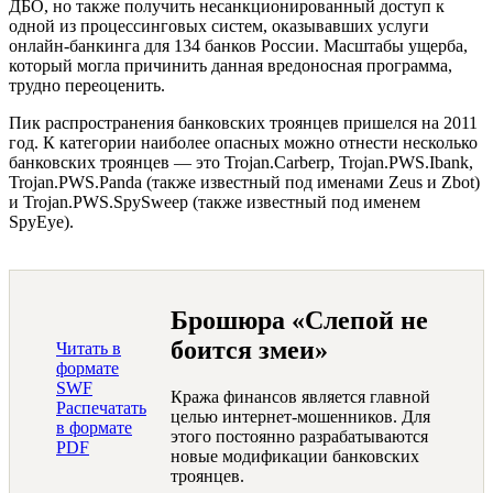
ДБО, но также получить несанкционированный доступ к
одной из процессинговых систем, оказывавших услуги
онлайн-банкинга для 134 банков России. Масштабы ущерба,
который могла причинить данная вредоносная программа,
трудно переоценить.
Пик распространения банковских троянцев пришелся на 2011
год. К категории наиболее опасных можно отнести несколько
банковских троянцев — это
Trojan.Carberp
,
Trojan.PWS.Ibank
,
Trojan.PWS.Panda
(также известный под именами Zeus и Zbot)
и
Trojan.PWS.SpySweep
(также известный под именем
SpyEye).
Брошюра «Слепой не
боится змеи»
Читать в
формате
SWF
Кража финансов является главной
Распечатать
целью интернет-мошенников. Для
в формате
этого постоянно разрабатываются
PDF
новые модификации банковских
троянцев.