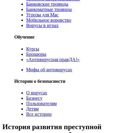
Банковские троянцы
Банкоматные троянцы
Угрозы для Mac
Мобильное воровство
Вирусы в играх
Обучение
Курсы
Брошюры
«Антивирусная правДА!»
Мифы об антивирусах
Истории о безопасности
О вирусах
Бизнесу
Пользователям
Детям
Все истории
История развития преступной